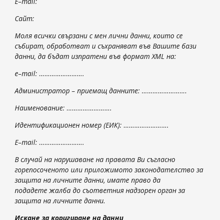
E
–
mail
:
Сайт:
Моля всички свързани с мен лични данни, които се
събират, обработват и съхраняват във Вашите бази
данни, да бъдат изпратени във формат
XML
на:
e
–
mail
: …………………….
Администратор – приемащ данните: …………………….
Наименование: …………………….
Идентификационен номер (ЕИК): …………………….
E
–
mail
: …………………….
В случай на нарушаване на правата Ви съгласно
горепосоченото или приложимото законодателство за
защита на личните данни, имате право да
подадете
жалба
до
съответния надзорен орган
за
защита на личните данни.
Искане за коригиране на данни