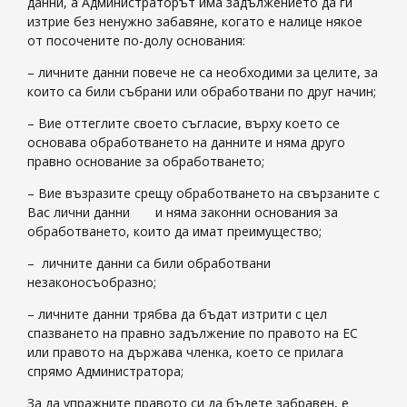
данни, а Администраторът има задължението да ги
изтрие без ненужно забавяне, когато е налице някое
от посочените по-долу основания:
– личните данни повече не са необходими за целите, за
които са били събрани или обработвани по друг начин;
– Вие оттеглите своето съгласие, върху което се
основава обработването на данните и няма друго
правно основание за обработването;
– Вие възразите срещу обработването на свързаните с
Вас лични данни и няма законни основания за
обработването, които да имат преимущество;
– личните данни са били обработвани
незаконосъобразно;
– личните данни трябва да бъдат изтрити с цел
спазването на правно задължение по правото на ЕС
или правото на държава членка, което се прилага
спрямо Администратора;
За да упражните правото си да бъдете забравен, е