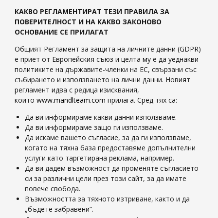
КАКВО РЕГЛАМЕНТИРАТ ТЕЗИ ПРАВИЛА ЗА
ПОВЕРИТЕЛНОСТ И НА КАКВО ЗАКОНОВО
ОСНОВАНИЕ СЕ ПРИЛАГАТ
Общият Регламент за защита на личните данни (GDPR)
е приет от Европейския съюз и целта му е да уеднакви
политиките на държавите-членки на ЕС, свързани със
събирането и използването на лични данни. Новият
регламент идва с редица изисквания,
които
www.mandlteam.com
прилага. Сред тях са:
Да ви информираме какви данни използваме.
Да ви информираме защо ги използваме.
Да искаме вашето съгласие, за да ги използваме,
когато на тяхна база предоставяме допълнителни
услуги като таргетирана реклама, например.
Да ви дадем възможност да променяте съгласието
си за различни цели през този сайт, за да имате
повече свобода.
Възможността за тяхното изтриване, както и да
„бъдете забравени“.