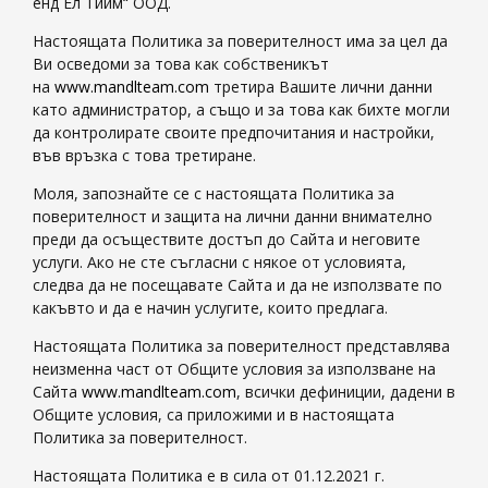
енд Ел Тийм“ ООД.
Настоящата Политика за поверителност има за цел да
Ви осведоми за това как собственикът
на
www.mandlteam.com
третира Вашите лични данни
като администратор, а също и за това как бихте могли
да контролирате своите предпочитания и настройки,
във връзка с това третиране.
Моля, запознайте се с настоящата Политика за
поверителност и защита на лични данни внимателно
преди да осъществите достъп до Сайта и неговите
услуги. Ако не сте съгласни с някое от условията,
следва да не посещавате Сайта и да не използвате по
какъвто и да е начин услугите, които предлага.
Настоящата Политика за поверителност представлява
неизменна част от Общите условия за използване на
Сайта
www.mandlteam.com
, всички дефиниции, дадени в
Общите условия, са приложими и в настоящата
Политика за поверителност.
Настоящата Политика е в сила от 01.12.2021 г.