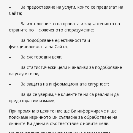
– За предоставяне на услуги, които се предлагат на
Сайта;
– За изпълнението на правата и задълженията на
страните по сключеното споразумение;
– За подобряване ефективността и
функционалността на Сайта;
– За счетоводни цели;
– За статистически цели и анализи за подобряване
на услугите ни;
– За защита на информационната сигурност;
– За да се уверим, че клиентите ни са реални и да
предотвратим измами;
При промяна в целите ние ще Ви информираме и ще
поискаме изричното Ви съгласие за обработване на
личните Ви данни в съответствие с новите цели.