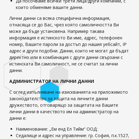
Да посочваме всички трети лица/други компании, с
които обменяме вашите данни.
Лични данни са всяка специфична информация,
отнасяща се до Вас, чрез която самоличността Ви
може да бъде установена. Например такава
информация е истинското Ви име, адрес, телефонен
номер, Вашите пароли за достъп до нашия уебсайт, IP
адрес и други подобни. Данни, които не могат да бъдат
директно или в комбинация с други данни свързани с
истинската Ви самоличност, не се считат за лични
данни.
АДМИНИСТРАТОР НА ЛИЧНИ ДАННИ
С оглед изпълняване на изискванията на приложимото
законодателство за защита на личните данни
дружеството, отговарящо за защитата на Вашите
лични данни в качеството им на администратор на
данни е:
Наименование: „Ем енд Ел Тийм“ ООД;
Седалище и адрес на управление: гр. София, п.к.1527,