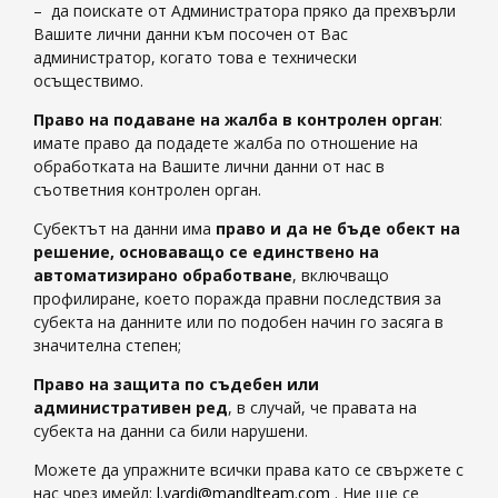
– да поискате от Администратора пряко да прехвърли
Вашите лични данни към посочен от Вас
администратор, когато това е технически
осъществимо.
Право на подаване на жалба в контролен орган
:
имате право да подадете жалба по отношение на
обработката на Вашите лични данни от нас в
съответния контролен орган.
Субектът на данни има
право и да не бъде обект на
решение, основаващо се единствено на
автоматизирано обработване
, включващо
профилиране, което поражда правни последствия за
субекта на данните или по подобен начин го засяга в
значителна степен;
Право на защита по съдебен или
административен ред
, в случай, че правата на
субекта на данни са били нарушени.
Можете да упражните всички права като се свържете с
нас чрез имейл:
l.vardi@mandlteam.com
. Ние ще се