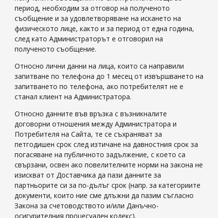
период, необходим за отговор на полученото
съобщение и за удовлетворяване на искането на
физическото лице, както и за период от една година,
след като Администраторът е отговорил на
полученото съобщение.
Относно лични данни на лица, които са направили
запитване по телефона до 1 месец от извършването на
запитването по телефона, ако потребителят не е
станал клиент на Администратора.
Относно данните във връзка с възникналите
договорни отношения между Администратора и
Потребителя на Сайта, те се съхраняват за
петгодишен срок след изтичане на давностния срок за
погасяване на публичното задължение, с което са
свързани, освен ако повелителните норми на закона не
изискват от Доставчика да пази данните за
партньорите си за по-дълъг срок (напр. за категориите
документи, които ние сме длъжни да пазим съгласно
Закона за счетоводството и/или Данъчно-
осигурителния процесуален кодекс).