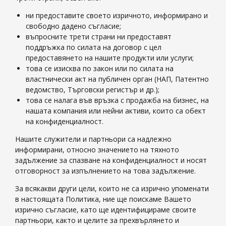
ни предоставите своето изричното, информирано и
свободно дадено съгласие;
въпросните трети страни ни предоставят
поддръжка по силата на договор с цел
предоставянето на нашите продукти или услуги;
това се изисква по закон или по силата на
властнически акт на публичен орган (НАП, Патентно
ведомство, Търговски регистър и др.);
това се налага във връзка с продажба на бизнес, на
нашата компания или нейни активи, които са обект
на конфиденциалност.
Нашите служители и партньори са надлежно
информирани, относно значението на тяхното
задължение за спазване на конфиденциалност и носят
отговорност за изпълнението на това задължение.
За всякакви други цели, които не са изрично упоменати
в настоящата Политика, ние ще поискаме Вашето
изрично съгласие, като ще идентифицираме своите
партньори, както и целите за прехвърлянето и