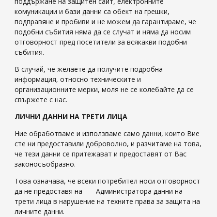
поддържане на защитен сайт, електронните
комуникации и бази данни са обект на грешки,
подправяне и пробиви и не можем да гарантираме, че
подобни събития няма да се случат и няма да носим
отговорност пред посетители за всякакви подобни
събития.
В случай, че желаете да получите подробна
информация, относно техническите и
организационните мерки, моля не се колебайте да се
свържете с нас.
ЛИЧНИ ДАННИ НА ТРЕТИ ЛИЦА
Ние обработваме и използваме само данни, които Вие
сте ни предоставили доброволно, и разчитаме на това,
че тези данни се притежават и предоставят от Вас
законосъобразно.
Това означава, че всеки потребител носи отговорност
да не предоставя на Администратора данни на
трети лица в нарушение на техните права за защита на
личните данни.