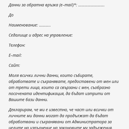
Данни за обратна връзка (
e
–
mail
)*: …………………….
До
Наименование: ………..
Седалище и адрес на управление:
Телефон:
E
–
mail
:
Сайт:
Моля всички лични данни, които събирате,
обработвате и съхранявате, предоставени от мен или
от трети лица, които са свързани с мен, съобразно
посочената идентификация, да бъдат изтрити от
Вашите бази данни.
Декларирам, че ми е известно, че част или всички от
личните ми данни могат да продължат да бъдат
обработвани и съхранявани от Администратора за
целите на изпълнение на законовите му задължения.