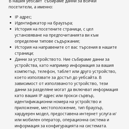
В нашия уебсайт събираме данни за всички
посетители, а именно:
IP адрес;
Идентификатор на браузъра;
История на посетените страници, с цел
установяване на предпочитанията ви към
определени типове съдържание;
История на направените от вас търсения в нашите
страници;
Данни за устройството. Ние събираме данни за
устройства, като например информация за вашия
компютър, телефон, таблет или друго устройство,
което използвате за достъп до уебсайта. В
зависимост от използваното устройство, тези
данни за разделяне могат да включват информация
като вашия IP адрес или прокси сървър,
идентификационни номера на устройство и
приложение, местоположение, тип браузър,
хардуерен модел, предоставена интернет услуга и/
или мобилен оператор, операционна система и
информация за конфигурацията на системата.