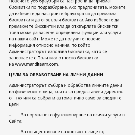
Повечето уеб браузъри са настроени да приемат
бисквитки по подразбиране. Ако предпочитате, можете
да изберете да настроите браузъра си да премахва
бисквитки и да отхвърля бисквитки. Ако изберете да
премахнете бисквитки или да отхвърлите бисквитки,
това може да засегне определени функции или услуги
на нашия сайт. Можете да получите повече
информация относно начина, по който
Администраторът използва бисквитки, като се
запознаете с Политика относно бисквитки
на
www.mandlteam.com
.
ЦЕЛИ ЗА ОБРАБОТВАНЕ НА ЛИЧНИ ДАННИ
Администраторът събира и обработва личните данни
на физическите лица, които са предоставени директно
от тях или са събрани автоматично само за следните
цели:
– За нормалното функциониране на всички услуги в
Сайта;
– За осъществяване на контакт с лицето;