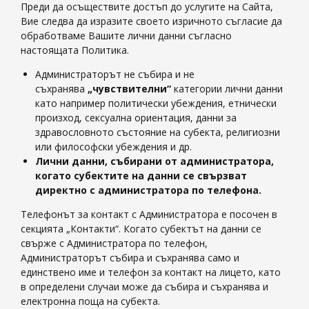
Преди да осъществите достъп до услугите на Сайта,
Вие следва да изразите своето изричното съгласие да
обработваме Вашите лични данни съгласно
настоящата Политика.
Администраторът не събира и не
съхранява
„чувствителни“
категории лични данни
като например политически убеждения, етнически
произход, сексуална ориентация, данни за
здравословното състояние на субекта, религиозни
или философски убеждения и др.
Лични данни, събирани от администратора,
когато субектите на данни се свързват
директно с администратора по телефона.
Телефонът за контакт с Администратора е посочен в
секцията „Контакти“. Когато субектът на данни се
свърже с Администратора по телефон,
Администраторът събира и съхранява само и
единствено име и телефон за контакт на лицето, като
в определени случаи може да събира и съхранява и
електронна поща на субекта.