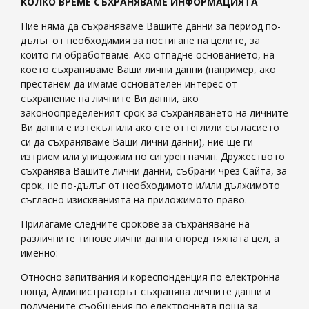
КОЛКО ВРЕМЕ СЪХРАНЯВАМЕ ИНФОРМАЦИЯТА
Ние няма да съхраняваме Вашите данни за период по-
дълъг от необходимия за постигане на целите, за
които ги обработваме. Ако отпадне основанието, на
което съхраняваме Ваши лични данни (например, ако
престанем да имаме основателен интерес от
съхранение на личните Ви данни, ако
законоопределеният срок за съхраняването на личните
Ви данни е изтекъл или ако сте оттеглили съгласието
си да съхраняваме Ваши лични данни), ние ще ги
изтрием или унищожим по сигурен начин. Дружеството
съхранява Вашите лични данни, събрани чрез Сайта, за
срок, не по-дълъг от необходимото и/или дължимото
съгласно изискванията на приложимото право.
Прилагаме следните срокове за съхраняване на
различните типове лични данни според тяхната цел, а
именно:
Относно запитвания и кореспонденция по електронна
поща, Администраторът съхранява личните данни и
получените съобщения по електронната поща за