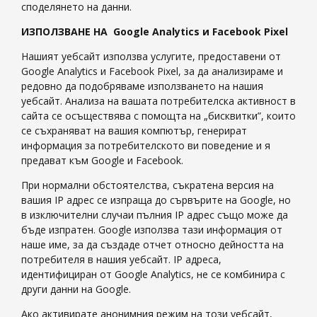
споделянето на данни.
ИЗПОЛЗВАНЕ НА Google Analytics и Facebook Pixel
Нашият уебсайт използва услугите, предоставени от
Google Analytics и Facebook Pixel, за да анализираме и
редовно да подобряваме използването на нашия
уебсайт. Анализа на вашата потребителска активност в
сайта се осъществява с помощта на „бисквитки”, които
се съхраняват на вашия компютър, генерират
информация за потребителското ви поведение и я
предават към Google и Facebook.
При нормални обстоятелства, съкратена версия на
вашия IP адрес се изпраща до сървърите на Google, но
в изключителни случаи пълния IP адрес също може да
бъде изпратен. Google използва тази информация от
наше име, за да създаде отчет относно дейността на
потребителя в нашия уебсайт. IP адреса,
идентифициран от Google Analytics, не се комбинира с
други данни на Google.
Ако активирате анонимния режим на този уебсайт,