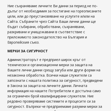
Ние съхраняваме личните Ви данни за период не по-
дълъг от необходимия за постигане на гореописаните
цели, или до преустановяване на услугите и/или на
Сайта. Събраните чрез Сайта Ваши лични данни ще
бъдат събирани, обработвани, съхранявани,
разкривани и унищожавани в съответствие с
приложимото законодателство на България и
Европейския съюз.
МЕРКИ ЗА СИГУРНОСТ
Администраторът е предприел широк кръг от
технически и организационни мерки за защита на
Вашите лични данни срещу загуба или други форми на
незаконна обработка. Всички наши служители са
запознати с нашата политика за сигурност, предвидени
в Закона за защита на личните данни. Личната
информация на нашите Потребители е достъпна само
за ограничен брой квалифицирани служители. Ние
редовно проверяваме системите и процесите си за
сигурност. Въпреки че предприемаме разумни мерки за