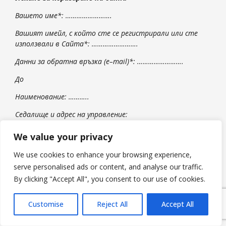
Вашето име*: …………………….
Вашият имейл, с който сте се регистрирали или сте
използвали в Сайта*: …………………….
Данни за обратна връзка (
e
–
mail
)*: …………………….
До
Наименование: ………..
Седалище и адрес на управление:
Телефон:
We value your privacy
E
–
mail
:
We use cookies to enhance your browsing experience,
serve personalised ads or content, and analyse our traffic.
Сайт:
By clicking "Accept All", you consent to our use of cookies.
Моля следните лични данни, които събирате,
обработвате и съхранявате, предоставени от мен или
Customise
Reject All
Accept All
от трети лица, които са свързани с мен, да бъдат
Български
коригирани както следва: