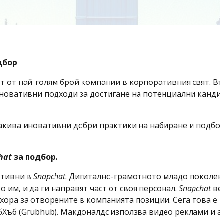
дбор
 от най-голям брой компании в корпоративния свят. Въ
новативни подходи за достигане на потенциални кандида
такива иновативни добри практики на набиране и подбо
hat
за подбор
.
активни в
Snapchat
. Дигитално-грамотното младо поколен
им, и да ги направят част от своя персонал.
Snapchat
ве
ора за отворените в компанията позиции. Сега това е 
бХъб (Grubhub). Макдоналдс използва видео реклами и 