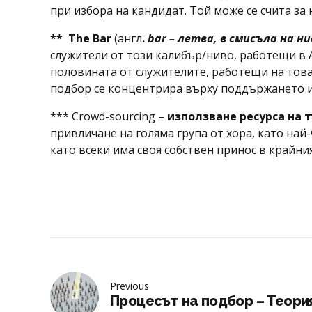
при избора на кандидат. Той може се счита за 
**
The
B
ar
(англ
.
bar
–
летва, в смисъла на н
служители от този калибър/ниво, работещи в А
половината от служителите, работещи на това 
подбор се концентрира върху поддържането и 
*** Crowd-sourcing –
използване ресурса на 
привличане на голяма група от хора, като най
като всеки има своя собствен принос в крайния
Previous
Процесът на подбор – Теория