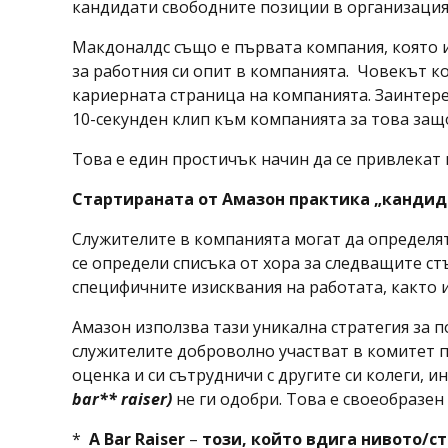
кандидати свободните позиции в организация
Макдоналдс също е първата компания, която и
за работния си опит в компанията. Човекът к
кариерната страница на компанията. Заинтер
10-секунден клип към компанията за това защо
Това е един простичък начин да се привлекат ка
Стартираната от Амазон практика „кандид
Служителите в компанията могат да определят
се определи списъка от хора за следващите ст
специфичните изисквания на работата, както и
Амазон използва тази уникална стратегия за 
служителите доброволно участват в комитет п
оценка и си сътрудничи с другите си колеги,
bar
**
raiser
)
не ги одобри. Това е своеобразен 
*
A Bar Raiser
–
този, който вдига нивото/с