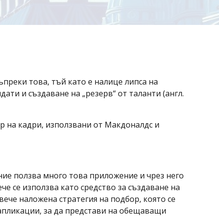
преки това, тъй като е налице липса на
ти и създаване на „резерв“ от таланти (англ.
р на кадри, използвани от Макдоналдс и
ие ползва много това приложение и чрез него
че се използва като средство за създаване на
вече наложена стратегия на подбор, която се
апликации, за да представи на обещаващи