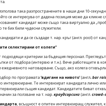
та.
зползва така разпространените в наши дни 10-секундн
ойто се интересува от дадена позиция може да кликне с
есованият кандидат може също така виртуално да „про
 те бих били чудесни служители.
ндидати и да се създаде т. нар. кръг (англ. pool) от к
ати селектирани от колеги“
 подходящи критерии за бъдещия персонал. Прегледът 
ъпки от подбора (интервю и т.н.). Вече работещите в ко
 ежедневното натоварване. Също, ако колега отхвърли 
подбор по програмата
‘
вдигане на нивото‘
(англ
.
bar
rai
о интервюиране. Те интервюират кандидата лично или 
 интервюирали същия кандидат. Кандидатите биват отхв
начин за ползване на т. нар.
краудсорсинг
(англ.
crowd
–
тандарта
, всъщност е oпитен интервюиращ служител, к