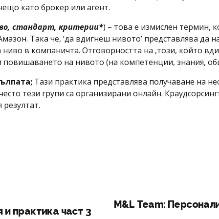
нещо като брокер или агент.
иво, стандарт, критерии
*
) – това е измислен термин, 
мазон. Така че, ‘да вдигнеш нивото’ представлява да 
ниво в компаничта. Отговорността на ‚този, който вдиг
повишаването на нивото (на компетенции, знания, обща 
тълпата;
Тази практика представлява получаване на нео
-често тези групи са организирани онлайн. Краудсорсин
 резултат.
М&L Team: Персонали
 и практика част 3