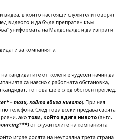
и видеа, в които настоящи служители говорят
лед видеото и да бъде препратен към
бва“ униформата на Макдоналдс и да изпрати
андидати за компанията.
на кандидатите от колеги е чудесен начин да
мпанията са наясно с работната обстановка,
кандидат, то това ще е след обстоен преглед.
ser
*
–
този, който вдига нивото
). При нея
по телефона. След това всеки предава своята
ърлени, ако
този, който вдига нивото
(англ
.
sourcing
***)
от служителите на компанията.
ойто играе ролята на неутрална трета страна