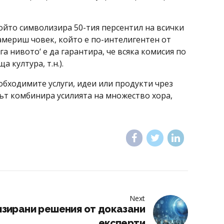
който символизира 50-тия персентил на всички
намериш човек, който е по-интелигентен от
а нивото‘ е да гарантира, че всяка комисия по
култура, т.н.).
бходимите услуги, идеи или продукти чрез
гът комбинира усилията на множество хора,
Next
зирани решения от доказани
експерти