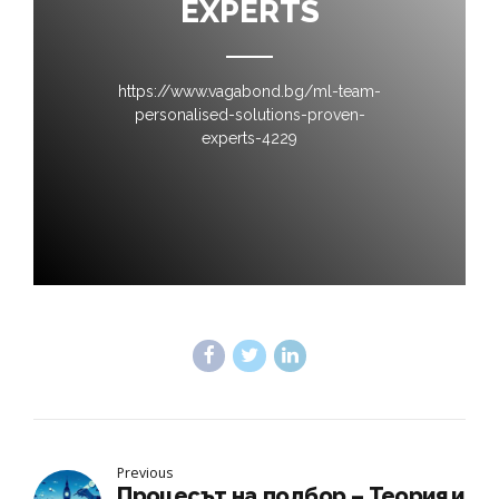
EXPERTS
https://www.vagabond.bg/ml-team-
personalised-solutions-proven-
experts-4229
Previous
Процесът на подбор – Теория и