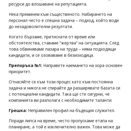
ресурси до влошаване на репутацията.
Нека преминем към същественото. Набирането на
персонал често е спешна задача – подход, който води
до незадоволителни резултати.
Когато бързаме, притиснати от време или
обстоятелства, ставаме “жертва” на ситуацията. След
това обвиняваме пазара на труда – няма подходящи
кандидати, и се озоваваме в безизходица.
Препоръка №1:
Направете наемането на хора основен
приоритет.
Отнасяйте се към този процес като към постоянна
задача и никога не спирайте да разширявате базата си
с потенциални кандидати. Така ще сте сигурни, че
компанията ви разполага с необходимите таланти.
Грешка:
Неправилен профил на бъдещия служител.
Поради липса на време, често пропускаме етапа на
планиране, а той е изключително важен. Това може да