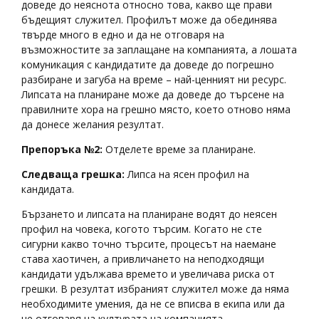
доведе до неяснота относно това, какво ще прави
бъдещият служител. Профилът може да обединява
твърде много в едно и да не отговаря на
възможностите за заплащане на компанията, а лошата
комуникация с кандидатите да доведе до погрешно
разбиране и загуба на време – най-ценният ни ресурс.
Липсата на планиране може да доведе до търсене на
правилните хора на грешно място, което отново няма
да донесе желания резултат.
Препоръка №2:
Отделете време за планиране.
Следваща грешка:
Липса на ясен профил на
кандидата.
Бързането и липсата на планиране водят до неясен
профил на човека, когото търсим. Когато не сте
сигурни какво точно търсите, процесът на наемане
става хаотичен, а привличането на неподходящи
кандидати удължава времето и увеличава риска от
грешки. В резултат избраният служител може да няма
необходимите умения, да не се вписва в екипа или да
не отговаря на културата на компанията.