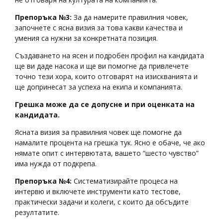
Препоръка №3:
За да намерите правилния човек,
започнете с ясна визия за това какви качества и
умения са нужни за конкретната позиция.
Създаването на ясен и подробен профил на кандидата
ще ви даде насока и ще ви помогне да привлечете
точно тези хора, които отговарят на изискванията и
ще допринесат за успеха на екипа и компанията.
Грешка може да се допусне и при оценката на
кандидата.
Ясната визия за правилния човек ще помогне да
намалите процента на грешка тук. Ясно е обаче, че ако
нямате опит с интервютата, вашето “шесто чувство”
има нужда от подкрепа.
Препоръка №4:
Систематизирайте процеса на
интервю и включете инструменти като тестове,
практически задачи и колеги, с които да обсъдите
резултатите.