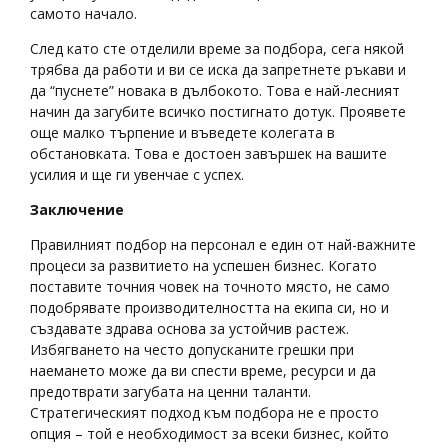
самото начало.
След като сте отделили време за подбора, сега някой
трябва да работи и ви се иска да запретнете ръкави и
да “пуснете” новака в дълбокото. Това е най-лесният
начин да загубите всичко постигнато дотук. Проявете
още малко търпение и въведете колегата в
обстановката. Това е достоен завършек на вашите
усилия и ще ги увенчае с успех.
Заключение
Правилният подбор на персонал е един от най-важните
процеси за развитието на успешен бизнес. Когато
поставите точния човек на точното място, не само
подобрявате производителността на екипа си, но и
създавате здрава основа за устойчив растеж.
Избягването на често допусканите грешки при
наемането може да ви спести време, ресурси и да
предотврати загубата на ценни таланти.
Стратегическият подход към подбора не е просто
опция – той е необходимост за всеки бизнес, който