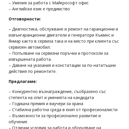
– Умения за работа с Майкрософт офис
– Английски език е предимство
Отговорности:
– Диагностика, обслужване и ремонт на гаранционни и
извънгаранционни двигатели и генератори Къминс и
Янмар както в сервиза така и на място при клиента със
сервизен автомобил.
– Попълване на сервизни поръчки и протоколи за
извършената работа.
– Даване на указания и констатации за по-нататъшни
действия по ремонтите.
Предлагаме:
– Конкурентно възнаграждение, съобразено със
степента на опит и уменията на кандидата
– Годишна премия и ваучери за храна
– Стабилна работна среда в екип от професионалисти
– Възможности за професионално развитие и
обучение
– Отлични условия за работа и оборудване на