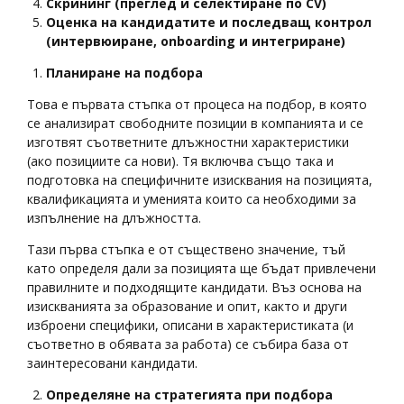
Скрининг (преглед и селектиране по
CV
)
Оценка на кандидатите и последващ контрол
(интервюиране,
onboarding
и интегриране)
Планиране на подбора
Това е първата стъпка от процеса на подбор, в която
се анализират свободните позиции в компанията и се
изготвят съответните длъжностни характеристики
(ако позициите са нови). Тя включва също така и
подготовка на специфичните изисквания на позицията,
квалификацията и уменията които са необходими за
изпълнение на длъжността.
Тази първа стъпка е от съществено значение, тъй
като определя дали за позицията ще бъдат привлечени
правилните и подходящите кандидати. Въз основа на
изискванията за образование и опит, както и други
изброени специфики, описани в характеристиката (и
съответно в обявата за работа) се събира база от
заинтересовани кандидати.
Определяне на стратегията при подбора