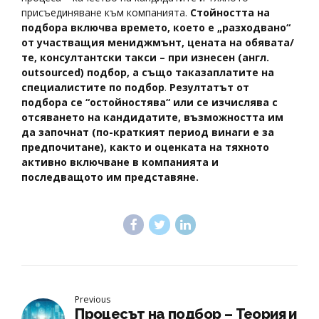
присъединяване към компанията.
Стойността на
подбора включва времето, което е „разходвано“
от участващия мениджмънт, цената на обявата/
те, консултантски такси – при изнесен (англ.
outsourced
)
подбор, а също така
заплатите на
специалистите по подбор
.
Резултатът от
подбора се “остойностява“ или се изчислява с
отсяването на кандидатите, възможността им
да започнат (по-краткият период винаги е за
предпочитане), както и оценката на тяхното
активно включване в компанията и
последващото им представяне.
Previous
Процесът на подбор – Теория и