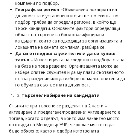
компании по подбор
.
Географски регион –
Обикновено локацията на
длъжността е установена и съответно екипът по
подбор трябва да определи региона, в който ще
търси кандидати. Основните фактори определящи
област на търсене са броя квалифицирани
кандидати, които са подходящи за организацията и
локацията на самата компания, разбира се
.
Да си отгледаш служител или да си купиш
такъв –
Инвестицията на средства в подбора става
на база на това решение. Организацията може да
избере опитен служител и да му плати съответното
възнаграждение или да избере по-малко опитен и да
го обучи за съответната длъжност
.
Търсене/ набиране на кандидати
Стъпките при търсене се разделят на 2 части –
активиране и ‚предлагане/продаване‘. Активирането е
тогава, когато отделът, в който има вакантно място
потвърди на Мениджър УЧР, че желае мястото да
бъде обявено; както и одобри изготвената