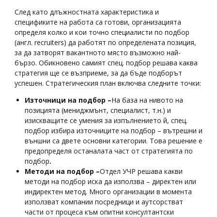
След като длъжностната характеристика и
спецификите на работа са готови, организацията
определя колко и кои точно специалисти по подбор
(англ. recruiters) да работят по определената позиция,
за да затворят вакантното място възможно най-
бързо. Обикновено самият спец. подбор решава каква
стратегия ще се възприеме, за да бъде подборът
успешен. Стратегическия план включва следните точки:
Източници на подбор
–
На база на нивото на
позицията (мениджмънт, специалист, т.н.) и
изискващите се умения за изпълнението й, спец.
подбор избира източниците на подбор – вътрешни и
външни са двете основни категории. Това решение е
предопределя останалата част от стратегията по
подбор
.
Методи на подбор
–
Отдел УЧР решава какви
методи на подбор иска да използва – директен или
индиректен метод. Много организации в момента
използват компании посредници и аутсорстват
части от процеса към опитни консултантски