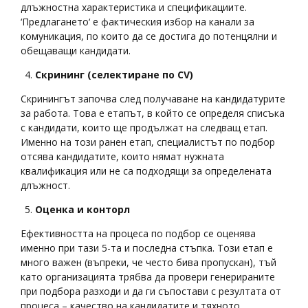
длъжностна характеристика и спецификациите.
‘Предлагането‘ е фактическия избор на канали за
комуникация, по които да се достига до потенцялни и
обещаващи кандидати.
Скрининг (селектиране по
CV
)
Скринингът започва след получаване на кандидатурите
за работа. Това е етапът, в който се определя списъка
с кандидати, които ще продължат на следващ етап.
Именно на този ранен етап, специалистът по подбор
отсява кандидатите, които нямат нужната
квалификация или не са подходящи за определената
длъжност.
Оценка и конторл
Ефективността на процеса по подбор се оценява
именно при тази 5-та и последна стъпка. Този етап е
много важен (въпреки, че често бива пропускан), тъй
като организацията трябва да провери генерираните
при подбора разходи и да ги съпостави с резултата от
процеса – качество на кандидатите и тяхното